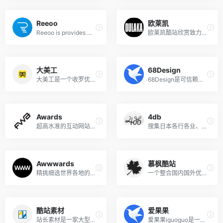
Reeoo
欧莱凯
Reeoo is provides web design inspiration and website gallery for web designers, and they can show best website design case on the Reeoo. Reeoo为设计师提供网页设计灵感和……
欧莱凯酷站欣赏致力于分享国内外优秀网页设计师作品,为网页设计师提供创意设计灵感!
大美工
68Design
大美工是一个收罗优秀网页设计、电商设计、网店设计、平面设计、UI设计灵感地，还有很多优质干货素材下载。
68Design是可信赖的设计师自由工作平台，拥有130万设计师，雇主可以包月或按小按时雇佣设计师，在线考勤办公，让用人成本节省50%。
Awards
4db
超高水准的互动网站设计案例
搜集日本各行各业、各地区的优秀网站
Awwwards
慕枫酷站
精挑细选世界各地的最佳网站！并对其打分颁奖
一个整合国内国外优秀网站设计、欧美酷站、日本酷站、韩国网页设计
酷站素材
爱果果
站长素材是一家大型综合设计类素材网站，提供酷站欣赏、Flash动画等设计素材，免费安全快速下载。
爱果果iguoguo是一个优秀酷站、h5、UI素材资源的发布分享平台，是设计师的灵感聚合地和素材下载源